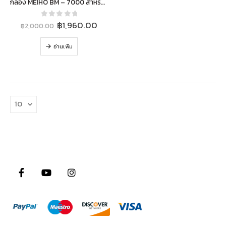
กล่อง MEIHO BM – 7000 สำหรับใส่อุปกรณ์ตกปลา Bucket Mouth เบอร์ 7000 MADE IN JAPAN
Original
Current
0
out of 5
฿
1,960.00
฿
2,000.00
price
price
was:
is:
อ่านเพิ่ม
฿2,000.00.
฿1,960.00.