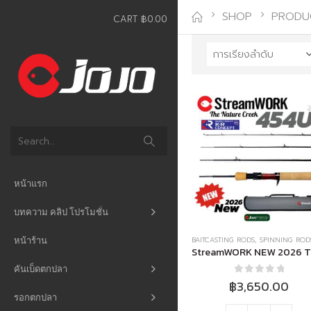
SHOP
PRODU
CART
฿
0.00
หน้าแรก
บทความ คลิป โปรโมชั่น
หน้าร้าน
BAITCASTING RODS
,
SPINNING ROD
คันเบ็ดตกปลา
0
out of 5
฿
3,650.00
รอกตกปลา