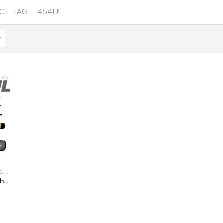
CT TAG -
454UL
S
,
คันเบ็ดตกปลา
StreamWORK NEW 2026 The Nature Creek 454 UL 2-6lb. คันเบ็ด 4 ท่อน งานสตรีม UL