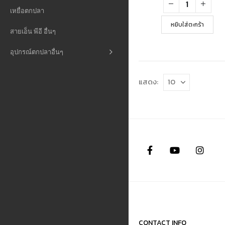
เหยื่อตกปลา
หยิบใส่ตะกร้า
สายเอ็น พีอี อื่นๆ
อุปกรณ์ตกปลาอื่นๆ
แสดง:
CONTACT INFO