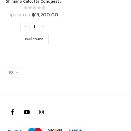
Shimano Calcutta Conquest 30HG SHALLOW EDITION 30HG / 31HG (CQ30HG / CQ31HG) รอกเบท ทรงกลมระดับพรีเมียม
Original
Current
0
out of 5
฿
13,200.00
฿
15,500.00
price
price
was:
is:
฿15,500.00.
฿13,200.00.
หยิบใส่ตะกร้า