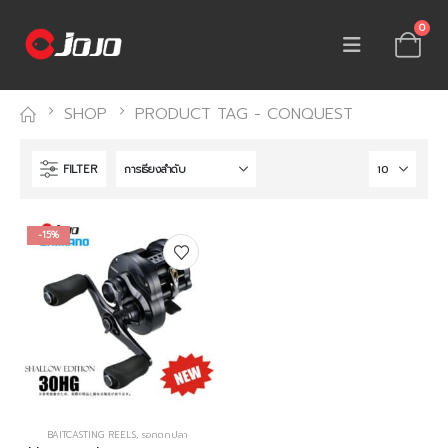
0
SHOP
PRODUCT TAG -
CONQUEST
FILTER
-15%
BAITCASTING REELS
,
รอกตกปลา