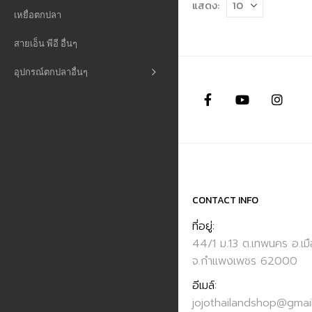
แสดง:
เหยื่อตกปลา
สายเอ็น พีอี อื่นๆ
อุปกรณ์ตกปลาอื่นๆ
CONTACT INFO
ที่อยู่:
44/1 ม.13 ต.เทพนคร อ.เม
จ.กำแพงเพชร 62000
อีเมล์:
jojothailandshop@gmai