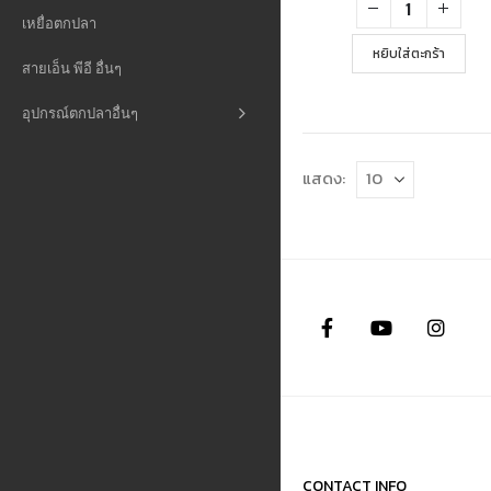
฿3,650.
฿
เหยื่อตกปลา
หยิบใส่ตะกร้า
สายเอ็น พีอี อื่นๆ
อุปกรณ์ตกปลาอื่นๆ
แสดง:
CONTACT INFO