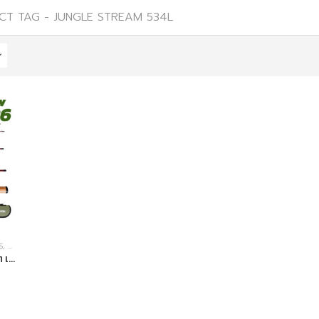
CT TAG -
JUNGLE STREAM 534L
S
,
คันเบ็ดตกปลา
StreamWORK คันเบ็ด 5’3 ฟุต เวท 3-8lb. The Jungle Stream 534 L คัน4ท่อน คันสตรีม
l
urrent
rice
: