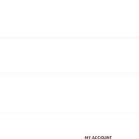
00.
0.00.
MY ACCOUNT