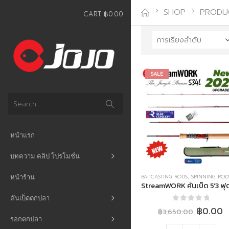
SHOP
PRODU
CART
฿
0.00
SALE
หน้าแรก
บทความ คลิป โปรโมชั่น
หน้าร้าน
BAITCASTING RODS
,
SPINNING ROD
คันเบ็ดตกปลา
0
out of 5
Origina
C
฿
0.00
฿
3,650.00
price
p
รอกตกปลา
was:
is