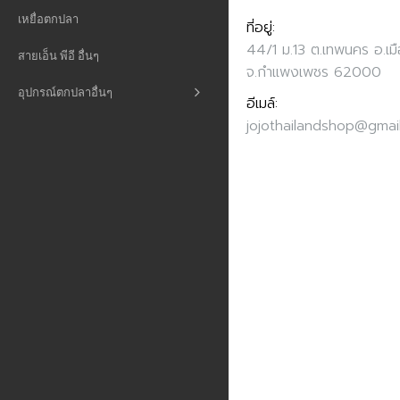
เหยื่อตกปลา
ที่อยู่:
44/1 ม.13 ต.เทพนคร อ.เม
สายเอ็น พีอี อื่นๆ
จ.กำแพงเพชร 62000
อุปกรณ์ตกปลาอื่นๆ
อีเมล์:
jojothailandshop@gmai