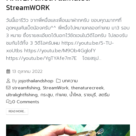
StreamWORK
วันนี้เอารีวิว จากพี่หนึ่งและเพื่อนมาฝากครับ ขอบคุณมากๆที่
อุดหนุนคันเบ็ดน้องครับ^^ พี่หนึ่งไปหมายคลองท่าเคย มา3 รอบ
3 หมาย ซึ่งรายละเอียดได้บอกไว้ชัดเจนในวิดีโอครับ ไปลองรับ
ชมกันได้ทั้ง 3 วิดีโอครับผม https://youtu.be/5-TU-
xoUtbs https://youtu.be/M9Ob4GglofY
https://youtu.be/YgTYAfe7m7E โดยสรุป...
13 ตุลาคม 2022
By
jojothailandshop
บทความ
streamfishing
,
StreamWork
,
thenaturecreek
,
ultralightfishing
,
กระสูบ
,
ท่าเคย
,
น้ำไหล
,
ราชบุรี
,
สตรีม
0 Comments
READ MORE...