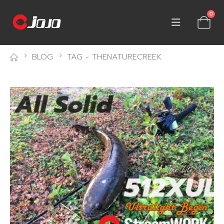
0
BLOG
TAG -
THENATURECREEK