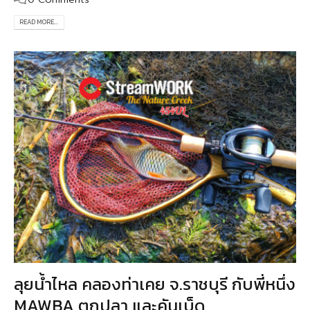
READ MORE...
ลุยน้ำไหล คลองท่าเคย จ.ราชบุรี กับพี่หนึ่ง
MAWBA ตกปลา และคันเบ็ด