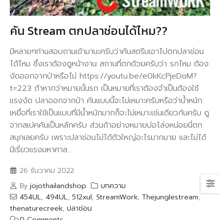
คัน Stream ตกปลาช่อนได้ไหม??
มีหลายๆท่านสอบถามเข้ามานะครับว่าคันสตรีมเอาไปตกปลาช่อน
ได้ไหม ซึ่งเราต้องดูหน้างาน สถานที่ตกด้วยครับว่า รกไหม ต้อง
งัดออกจากป่าหรือไม่ https://youtu.be/e0kKcPjeDoM?
t=223 ถ้าหากว่าหมายนั้นรก เป็นหมายที่เราต้องจำเป็นต้องใช้
แรงงัด ปลาออกจากป่า คันแบบนี้จะไม่เหมาะครับหรือว่าน้ำหนัก
เหยื่อที่เราใช้เป็นแบบที่มีน้ำหนักมากก็จะไม่เหมาะเช่นเดียวกันครับ ดู
จากสเปคคันเป็นหลักครับ ส่วนถ้าอย่างหมายบ่อโล่งหน่อยนี่ตก
สนุกเลยครับ เพราะปลาช่อนไม่ได้ตัวใหญ่อะไรมากมาย และไม่ได้
มีเรี่ยวแรงมหาศาล...
26 ธันวาคม 2022
By
jojothailandshop
บทความ
454UL
,
494UL
,
512xul
,
StreamWork
,
Thejunglestream
,
thenaturecreek
,
ปลาช่อน
0 Comments