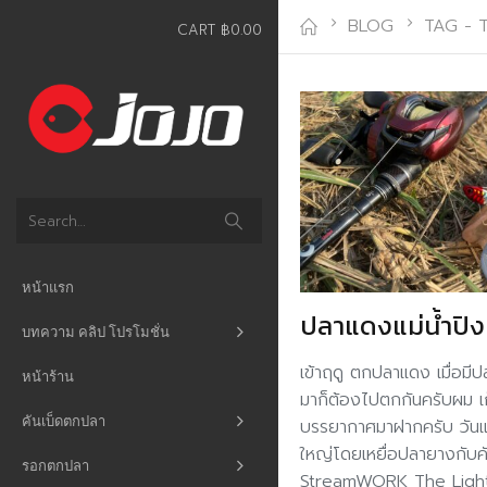
BLOG
TAG -
CART
฿
0.00
หน้าแรก
ปลาแดงแม่น้ำปิง
บทความ คลิป โปรโมชั่น
เข้าฤดู ตกปลาแดง เมื่อมีป
หน้าร้าน
มาก็ต้องไปตกกันครับผม 
คันเบ็ดตกปลา
บรรยากาศมาฝากครับ วั
ใหญ่โดยเหยื่อปลายางกับค
รอกตกปลา
StreamWORK The Ligh