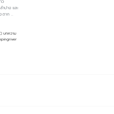
ดาว
จ.ลำปาง และ
จ.ตาก ...
บทความ
npingriver