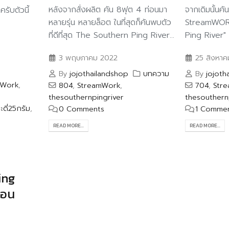
หลังจากสั่งผลิต คัน 8ฟุต 4 ท่อนมา
จากเดิมนั้นคั
รับตัวนี้
หลายรุ่น หลายล็อต ในที่สุดก็ค้นพบตัว
StreamWOR
ที่ดีที่สุด The Southern Ping River...
Ping River" 7
3 พฤษภาคม 2022
25 สิงหาค
By
jojothailandshop
บทความ
By
jojoth
mWork
,
804
,
StreamWork
,
704
,
Str
thesouthernpingriver
thesouthern
ะดี่25กรัม
,
0 Comments
1 Comme
READ MORE...
READ MORE...
ing
ตอน