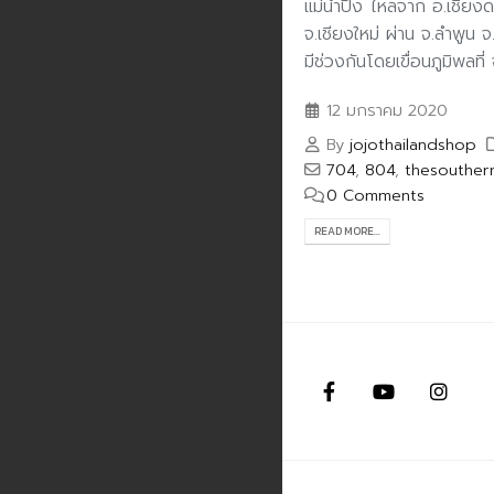
แม่น้ำปิง ไหลจาก อ.เชียง
จ.เชียงใหม่ ผ่าน จ.ลำพูน 
มีช่วงกันโดยเขื่อนภูมิพลที่ 
12 มกราคม 2020
By
jojothailandshop
704
,
804
,
thesouther
0 Comments
READ MORE...