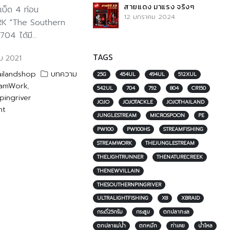
สายแดง มาแรง จริงๆ
นเบ็ด 4 ท่อน
12 มกราคม 2024
K "The Southern
04 ได้มี...
TAGS
ม 2021
ailandshop
บทความ
25G
454UL
494UL
512XUL
eamWork
,
542UL
704
792
804
CR150
pingriver
JOJO
JOJOTACKLE
JOJOTHAILAND
nt
JUNGLESTREAM
MICROSPOON
PE
PW100
PW100HS
STREAMFISHING
STREAMWORK
THEJUNGLESTREAM
THELIGHTRUNNER
THENATURECREEK
THENEWVILLAIN
THESOUTHERNPINGRIVER
ULTRALIGHTFISHING
X8
XBRAID
กระดี่25กรัม
กระสูบ
ตกปลาทะเล
ตกปลาแม่น้ำ
ตกหมึก
ท่าเคย
น้ำไหล