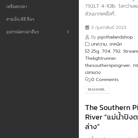
792LT 4-10lb. โลกว่าเลยค
เหยื่อตกปลา
ส่วนมากเหยื่อที่...
สายเอ็น พีอี อื่นๆ
3 กุมภาพันธ์ 2023
อุปกรณ์ตกปลาอื่นๆ
By
jojothailandshop
บทความ
,
เทคนิค
25g
,
704
,
792
,
Strea
Thelightrunner
,
thesouthernpingriver
,
กร
ปลาแดง
0 Comments
READ MORE...
The Southern P
River “แม่น้ำปิง
ล่าง”