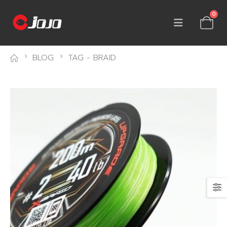
0
BLOG
TAG -
BRAID