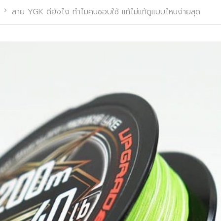
สาย YGK ดียังไง ทำไมคนชอบใช้ แท้ไม่แท้ดูแบบไหนง่ายสุด