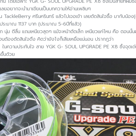
ม่ากัน โดยเฉพาะ YGK G- SOUL UPGRADE PE X8 ซึ่งเป็นสายที่ผมชอบ
D) เลยอยากจะนำมาเขียนเป็นบทความให้อ่านเพลินๆ
ร้าน TackleBerry ศรีนครินทร์ แล้วไปเจอเข้า เลยตัดสินใจซื้อ มากับน้อง
ระมาณ 1137 บาท (ประมาณ 5-6ปีที่แล้ว)
ก นุ่ม ตีลื่น แถมเหนียวสุดๆ แม้จะหน้าตัดเล็ก เหนียวแค่ไหน คือ ตอนนั้
ด จนต้องตัดสินใจดึง คิดว่ายังไงก็เสียเหยื่อแน่นอน ปรากฎว่า
ริ่มต้น ในความประทับใจ สาย YGK G- SOUL UPGRADE PE X8 ซึ่งจุดเด่นค
ขึ้นด้วย