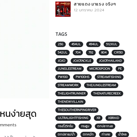
สายแดง มาแรง จริงๆ
12 มกราคม 2024
TAGS
25G
454UL
494UL
512XUL
542UL
704
792
804
CR150
JOJO
JOJOTACKLE
JOJOTHAILAND
JUNGLESTREAM
MICROSPOON
PE
PW100
PW100HS
STREAMFISHING
STREAMWORK
THEJUNGLESTREAM
THELIGHTRUNNER
THENATURECREEK
THENEWVILLAIN
ไหนง่ายสุด
THESOUTHERNPINGRIVER
ULTRALIGHTFISHING
X8
XBRAID
omments
กระดี่25กรัม
กระสูบ
ตกปลาทะเล
ตกปลาแม่น้ำ
ตกหมึก
ท่าเคย
น้ำไหล