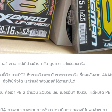
กเกอร์ สคบ. แปะที่ด้านข้าง ครับ ดูง่ายๆ แท้แน่นอนครับ
ามนี้คือ สายPE2 ซึ่งขายดีมากๆ มันขาดตลาดครับ ซึ่งผมสั่งจาก AKA
่งก็เข้าใจได้ เราร้านเล็กสั่งน้อยก็ได้ตามที่มีแต่
อน คือเอา PE 2 จำนวน 20ม้วน เลย เบอร์อื่นๆ 10ม้วน แต่ผมได้ PE 
ผลที่ มีผู้ขายหลายรายพยายามจะสั่งมาเอง เนื่องจากของที่ไม่พอจำหน่าย