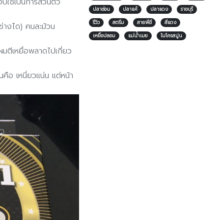
ใช้เป็นการส่วนตัว
ปลาช่อน
ปลาแค้
ปลาแดง
ราชบุรี
รีวิว
สตรีม
สายพีอี
สีแดง
(ช่างได) คนละม้วน
เหยื่อปลอม
แม่น้ำเมย
ไมโครสปูน
นผมตีเหยื่อพลาดไปเกี่ยว
ือ เหนี่ยวแน่น แต่หน้า