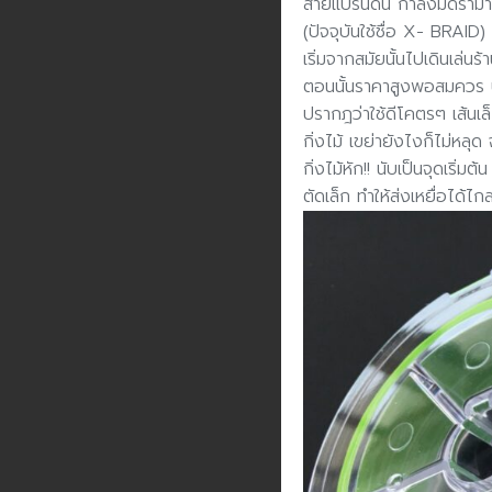
สายแบรนด์นี้ กำลังมีดรา
(ปัจจุบันใช้ชื่อ X- BRAI
เริ่มจากสมัยนั้นไปเดินเล่น
ตอนนั้นราคาสูงพอสมควร ป
ปรากฎว่าใช้ดีโคตรๆ เส้นเล็
กิ่งไม้ เขย่ายังไงก็ไม่หลุ
กิ่งไม้หัก!! นับเป็นจุดเ
ตัดเล็ก ทำให้ส่งเหยื่อได้ไกล