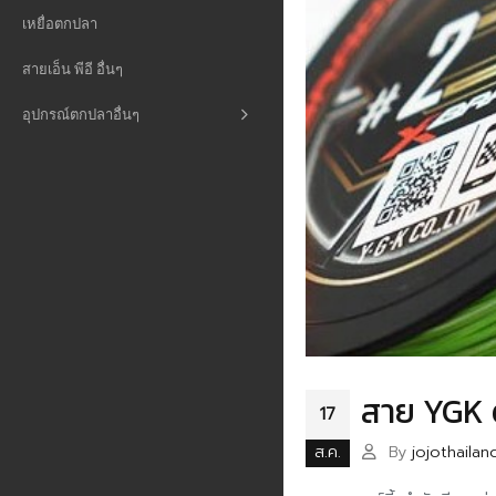
เหยื่อตกปลา
สายเอ็น พีอี อื่นๆ
อุปกรณ์ตกปลาอื่นๆ
สาย YGK ด
17
ส.ค.
By
jojothaila