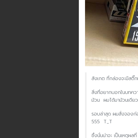
สังเกต ที่กล่องจะมีสติ๊
สิ่งที่อยากบอกในบทคว
ม้วน ผมได้มาม้วนเดียว ซึ
รอบล่าสุด ผมสั่งจองก่
555 T_T
ซึ่งนั่นน่าจะ เป็นเหตุ