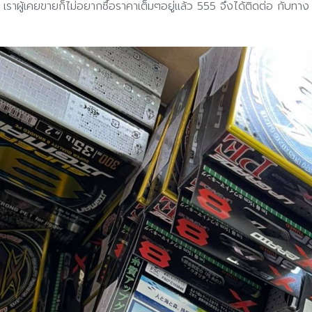
ด เราผู้เคยขายก็ไม่อยากซื้อราคาเต็มๆอยู่แล้ว 555 จึงได้ติดต่อ กับท