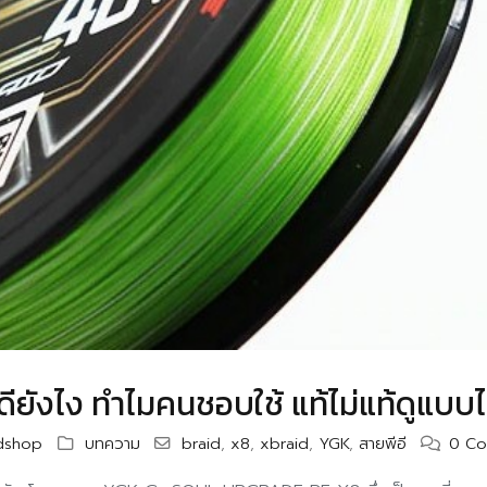
ียังไง ทำไมคนชอบใช้ แท้ไม่แท้ดูแบบ
ndshop
บทความ
braid
,
x8
,
xbraid
,
YGK
,
สายพีอี
0 C